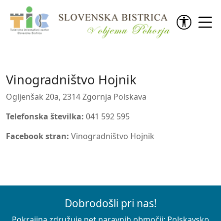
Preskoči na vsebino
Vinogradništvo Hojnik
Ogljenšak 20a, 2314 Zgornja Polskava
Telefonska številka:
041 592 595
Facebook stran:
Vinogradništvo Hojnik
Dobrodošli pri nas!
Pokrajina združuje pet naravnih območij: Polskavsko