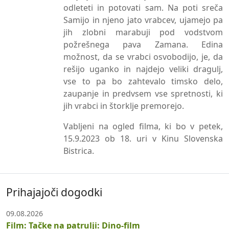
odleteti in potovati sam. Na poti sreča
Samijo in njeno jato vrabcev, ujamejo pa
jih zlobni marabuji pod vodstvom
požrešnega pava Zamana. Edina
možnost, da se vrabci osvobodijo, je, da
rešijo uganko in najdejo veliki dragulj,
vse to pa bo zahtevalo timsko delo,
zaupanje in predvsem vse spretnosti, ki
jih vrabci in štorklje premorejo.
Vabljeni na ogled filma, ki bo v petek,
15.9.2023 ob 18. uri v Kinu Slovenska
Bistrica.
Prihajajoči dogodki
09.08.2026
Film: Tačke na patrulji: Dino-film