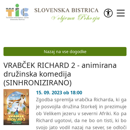
Preskoči na vsebino
Nazaj na vse dogodke
VRABČEK RICHARD 2 - animirana
družinska komedija
(SINHRONIZIRANO)
15. 09. 2023 ob 18:00
Zgodba spremlja vrabčka Richarda, ki ga
je posvojila družina štorkelj in prezimuje
ob Velikem jezeru v severni Afriki. Ko pa
Richard ugotovi, da ne bo on tisti, ki bo
svojo jato vodil nazaj na sever, se odloči