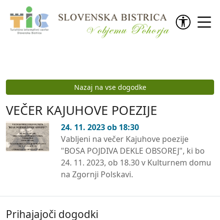
Preskoči na vsebino
Nazaj na vse dogodke
VEČER KAJUHOVE POEZIJE
24. 11. 2023 ob 18:30
Vabljeni na večer Kajuhove poezije
"BOSA POJDIVA DEKLE OBSOREJ", ki bo
24. 11. 2023, ob 18.30 v Kulturnem domu
na Zgornji Polskavi.
Prihajajoči dogodki