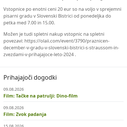
Vstopnice po enotni ceni 20 eur so na voljo v sprejemni
pisarni gradu v Slovenski Bistrici od ponedeljka do
petka med 7.00 in 15.00.
Možen je tudi spletni nakup vstopnic na spletni
povezavi:
https://olaii.com/event/3790/praznicen-
december-v-gradu-v-slovenski-bistrici-s-straussom-in-
zvezdami-v-prihajajoce-leto-2024
.
Prihajajoči dogodki
09.08.2026
Film: Tačke na patrulji: Dino-film
09.08.2026
Film: Zvok padanja
15.08.2026