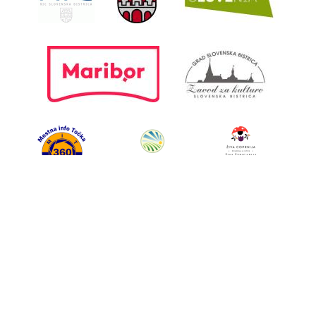
© 2026 RIC. Vse pravice
Avtorske pravice
pridržane
|
Zasebnost