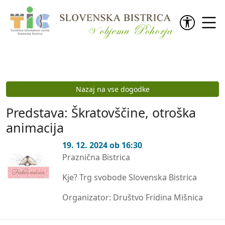
Preskoči na vsebino
Nazaj na vse dogodke
Predstava: Škratovščine, otroška
animacija
19. 12. 2024 ob 16:30
Praznična Bistrica
Kje? Trg svobode Slovenska Bistrica
Organizator: Društvo Fridina Mišnica