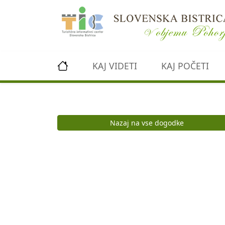
Preskoči na vsebino
KAJ VIDETI
KAJ POČETI
Nazaj na vse dogodke