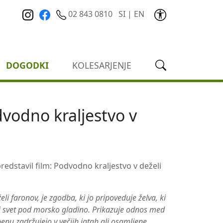
02 843 0810
SI
|
EN
DOGODKI
KOLESARJENJE
dvodno kraljestvo v
redstavil film: Podvodno kraljestvo v deželi
li faronov, je zgodba, ki jo pripoveduje želva, ki
ni svet pod morsko gladino. Prikazuje odnos med
enu zadržujejo v večjih jatah ali osamljene