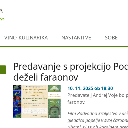
VINO-KULINARIKA
NASTANITVE
SOBE
Predavanje s projekcijo Po
deželi faraonov
10. 11. 2025 ob 18:30
Predavatelj Andrej Voje bo p
faronov.
Film Podvodno kraljestvo v deže
gledalca popelje v svoj čarob
ribami, ki se ob koralnem greb