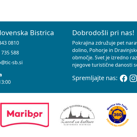
lovenska Bistrica
Dobrodošli pri nas!
843 0810
Pokrajina združuje pet nara
dolino, Pohorje in Dravinjsk
 735 588
območje. Svet je izredno ra
@tic-sb.si
njegove turistične danosti so
a
Spremljajte nas:
13:00