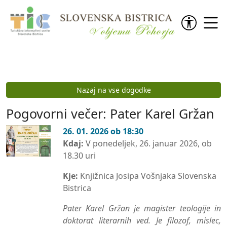
Preskoči na vsebino
Nazaj na vse dogodke
Pogovorni večer: Pater Karel Gržan
26. 01. 2026 ob 18:30
Kdaj:
V ponedeljek, 26. januar 2026, ob
18.30 uri
Kje:
Knjižnica Josipa Vošnjaka Slovenska
Bistrica
Pater Karel Gržan je magister teologije in
doktorat literarnih ved. Je filozof, mislec,