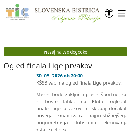
Preskoči na vsebino
Nazaj na vse dogodke
Ogled finala Lige prvakov
30. 05. 2026 ob 20:00
KŠSB vabi na ogled finala Lige prvakov.
Mesec bodo zaključili precej športno, saj
si boste lahko na Klubu ogledali
finale Lige prvakov in skupaj dočakali
novega zmagovalca najprestižnejšega
nogometnega klubskega tekmovanja
»stare celine«.