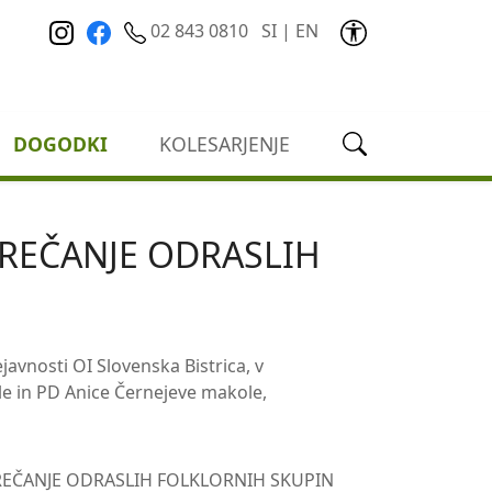
02 843 0810
SI
|
EN
DOGODKI
KOLESARJENJE
EČANJE ODRASLIH
javnosti OI Slovenska Bistrica, v
e in PD Anice Černejeve makole,
ČANJE ODRASLIH FOLKLORNIH SKUPIN