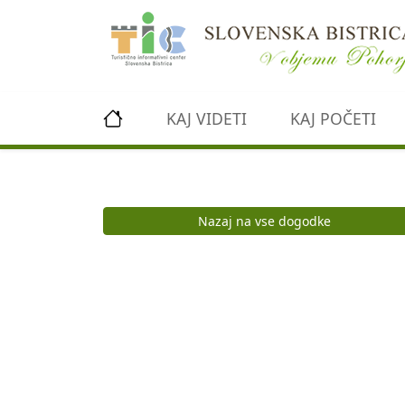
Preskoči na vsebino
KAJ VIDETI
KAJ POČETI
Nazaj na vse dogodke