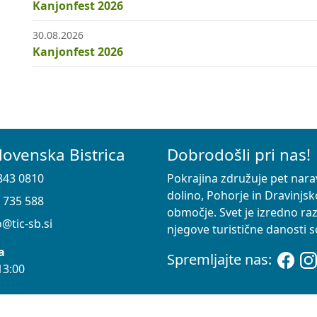
Kanjonfest 2026
30.08.2026
Kanjonfest 2026
lovenska Bistrica
Dobrodošli pri nas!
843 0810
Pokrajina združuje pet nara
dolino, Pohorje in Dravinjsk
 735 588
območje. Svet je izredno ra
@tic-sb.si
njegove turistične danosti so
a
Spremljajte nas:
13:00