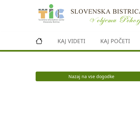
Preskoči na vsebino
KAJ VIDETI
KAJ POČETI
Nazaj na vse dogodke