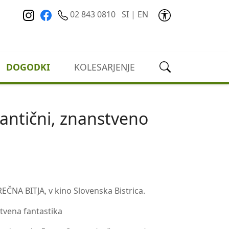
02 843 0810
SI
|
EN
DOGODKI
KOLESARJENJE
antični, znanstveno
EČNA BITJA, v kino Slovenska Bistrica.
stvena fantastika