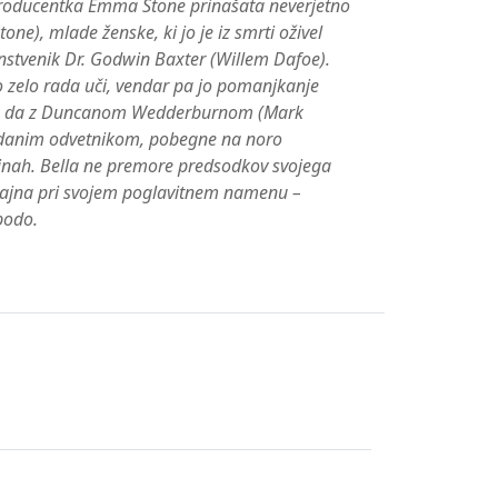
producentka Emma Stone prinašata neverjetno
one), mlade ženske, ki jo je iz smrti oživel
anstvenik Dr. Godwin Baxter (Willem Dafoe).
o zelo rada uči, vendar pa jo pomanjkanje
ega, da z Duncanom Wedderburnom (Mark
uzdanim odvetnikom, pobegne na noro
linah. Bella ne premore predsodkov svojega
majna pri svojem poglavitnem namenu –
obodo.