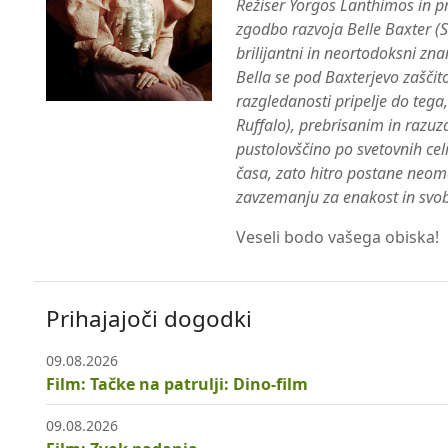
Režiser Yorgos Lanthimos in 
zgodbo razvoja Belle Baxter (St
brilijantni in neortodoksni zn
Bella se pod Baxterjevo zaščit
razgledanosti pripelje do t
Ruffalo), prebrisanim in raz
pustolovščino po svetovnih ce
časa, zato hitro postane neo
zavzemanju za enakost in sv
Veseli bodo vašega obiska!
Prihajajoči dogodki
09.08.2026
Film: Tačke na patrulji: Dino-film
09.08.2026