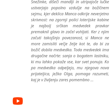
Snežinke, dišeči mandlji in utripajoče lučke
ustvarjajo popolno vzdušje na božičnem
sejmu, kjer deklica Manca odkrije neverjetno
skrivnost: na zgornji polici loterijske kabine
je najbolj srčkan medvedek pravkar
premaknil glavo in začel vohljati. Ker z njim
začuti takojšnjo povezanost, si Manca ne
more zamisliti večje želje kot te, da bi za
božič dobila medvedka. Toda medvedek ima
drugačne načrte: sanja o bogatem lastniku,
ki mu lahko pokaže vse, kar svet ponuja. Ko
pa medvedka odpeljejo, mu njegova nova
prijateljica, ježka Olga, pomaga razumeti,
kaj je v življenju zares pomembno …