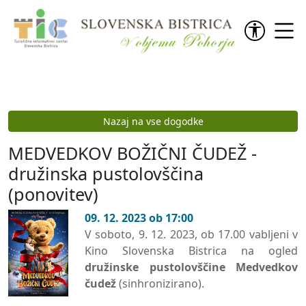
Preskoči na vsebino
Nazaj na vse dogodke
MEDVEDKOV BOŽIČNI ČUDEŽ -
družinska pustolovščina
(ponovitev)
09. 12. 2023 ob 17:00
V soboto, 9. 12. 2023, ob 17.00 vabljeni v
Kino Slovenska Bistrica na ogled
družinske pustolovščine Medvedkov
čudež
(sinhronizirano).