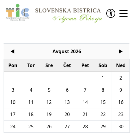
Preskoči na vsebino
◄
Avgust 2026
►
Pon
Tor
Sre
Čet
Pet
Sob
Ned
1
2
3
4
5
6
7
8
9
10
11
12
13
14
15
16
17
18
19
20
21
22
23
24
25
26
27
28
29
30