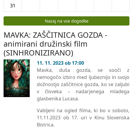
31
Koledar dogodkov
Nazaj na vse dogodke
MAVKA: ZAŠČITNICA GOZDA -
animirani družinski film
(SINHRONIZIRANO)
11. 11. 2023 ob 17:00
Mavka, duša gozda, se sooči z
nemogočo izbiro med ljubeznijo in svojo
dožnostjo zaščitnice gozda, ko se zaljubi
v človeka – nadarjenega mladega
glasbenika Lucasa.
Vabljeni na ogled filma, ki bo v soboto,
11.11.2023 ob 17. uri v Kinu Slovenska
Bistrica.