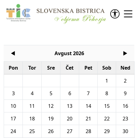
Preskoči na vsebino
◄
Avgust 2026
►
Pon
Tor
Sre
Čet
Pet
Sob
Ned
1
2
3
4
5
6
7
8
9
10
11
12
13
14
15
16
17
18
19
20
21
22
23
24
25
26
27
28
29
30