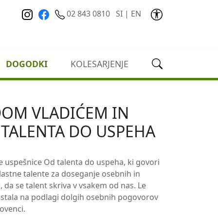
02 843 0810
SI
|
EN
DOGODKI
KOLESARJENJE
DOM VLADIĆEM IN
D TALENTA DO USPEHA
ne uspešnice Od talenta do uspeha, ki govori
e lastne talente za doseganje osebnih in
 da se talent skriva v vsakem od nas. Le
 nastala na podlagi dolgih osebnih pogovorov
ovenci.