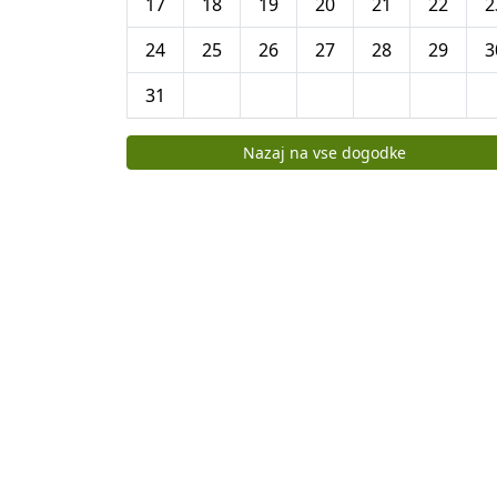
17
18
19
20
21
22
2
24
25
26
27
28
29
3
31
Koledar dogodkov
Nazaj na vse dogodke