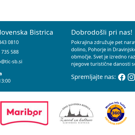
lovenska Bistrica
Dobrodošli pri nas!
843 0810
Pokrajina združuje pet nara
dolino, Pohorje in Dravinjsk
 735 588
območje. Svet je izredno ra
@tic-sb.si
njegove turistične danosti so
a
Spremljajte nas:
13:00