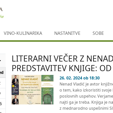
VINO-KULINARIKA
NASTANITVE
SOBE
LITERARNI VEČER Z NENA
►
PREDSTAVITEV KNJIGE: O
ed
26. 02. 2024 ob 18:30
2
Nenad Vladić je avtor knjiž
o tem, kako izkoristiti svoj
9
poslovnih uspehov. Verjame,
najti ga je treba. Knjiga je
6
z mednarodno uspešnimi Sl