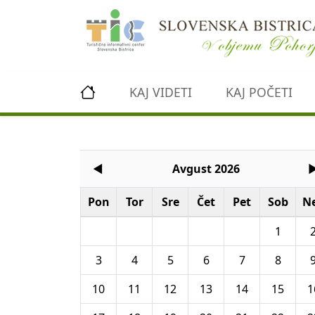
Preskoči na vsebino
KAJ VIDETI
KAJ POČETI
◄
Avgust 2026
Pon
Tor
Sre
Čet
Pet
Sob
N
1
3
4
5
6
7
8
10
11
12
13
14
15
1