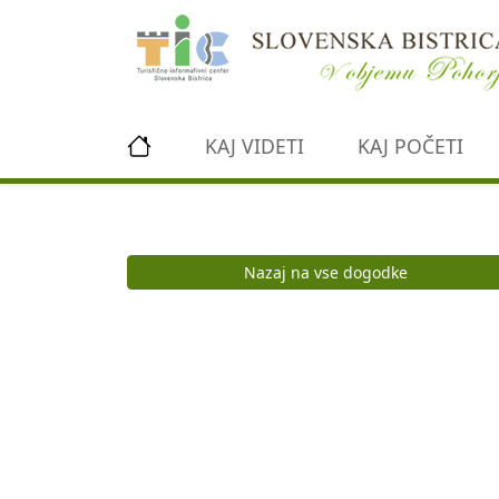
Preskoči na vsebino
KAJ VIDETI
KAJ POČETI
Nazaj na vse dogodke