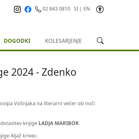
02 843 0810
SI
|
EN
DOGODKI
KOLESARJENJE
ige 2024 - Zdenko
Josipa Vošnjaka na literarni večer ob noči
dstavitev knjige
LADJA MARIBOR
.
ige Aljaž krivec.