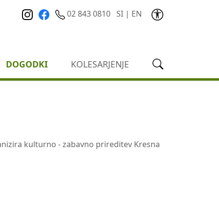
02 843 0810
SI
|
EN
DOGODKI
KOLESARJENJE
anizira kulturno - zabavno prireditev Kresna