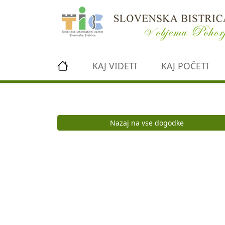
Preskoči na vsebino
KAJ VIDETI
KAJ POČETI
Nazaj na vse dogodke