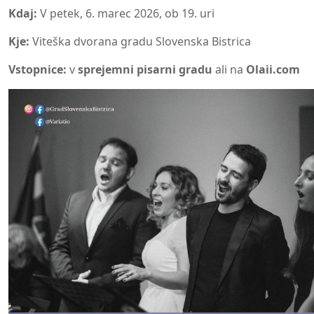
Kdaj:
V petek, 6. marec 2026, ob 19. uri
Kje:
Viteška dvorana gradu Slovenska Bistrica
Vstopnice:
v
sprejemni pisarni gradu
ali na
Olaii.com