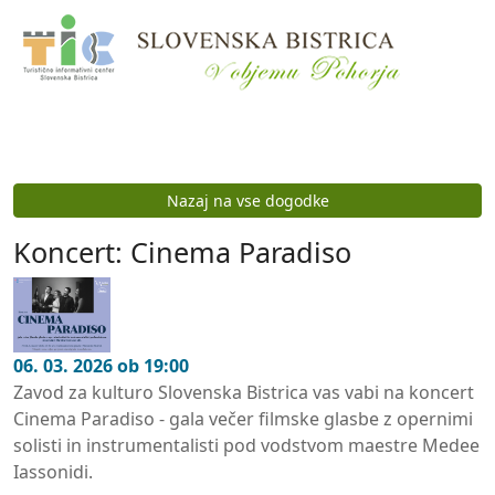
Preskoči na vsebino
Nazaj na vse dogodke
Koncert: Cinema Paradiso
06. 03. 2026 ob 19:00
Zavod za kulturo Slovenska Bistrica vas vabi na koncert
Cinema Paradiso - gala večer filmske glasbe z opernimi
solisti in instrumentalisti pod vodstvom maestre Medee
Iassonidi.