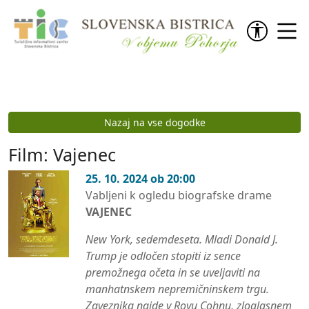
Preskoči na vsebino
Nazaj na vse dogodke
Film: Vajenec
25. 10. 2024 ob 20:00
Vabljeni k ogledu biografske drame
VAJENEC
New York, sedemdeseta. Mladi Donald J.
Trump je odločen stopiti iz sence
premožnega očeta in se uveljaviti na
manhatnskem nepremičninskem trgu.
Zaveznika najde v Royu Cohnu, zloglasnem