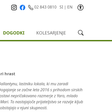
02 843 0810
SI
|
EN
DOGODKI
KOLESARJENJE
ri hrast
allantynu, lastniku lokala, ki mu zaradi
 Dogajanje se začne leta 2016 s prihodom sirskih
postavi nepričakovano razmerje z Yaro, mlado
Mari. To nastajajoče prijateljstvo se razvije kljub
bstajajo v njuni skupnosti.