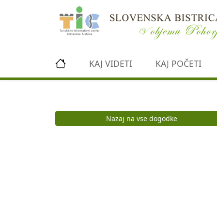
Preskoči na vsebino
KAJ VIDETI
KAJ POČETI
Nazaj na vse dogodke