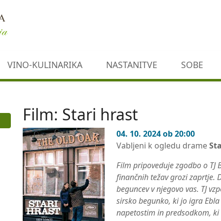
VINO-KULINARIKA
NASTANITVE
SOBE
Film: Stari hrast
04. 10. 2024 ob 20:00
Vabljeni k ogledu drame
Sta
Film pripoveduje zgodbo o TJ B
finančnih težav grozi zaprtje.
beguncev v njegovo vas. TJ vz
sirsko begunko, ki jo igra Ebla 
napetostim in predsodkom, ki o