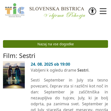
Preskoči na vsebino
Nazaj na vse dogodke
Film: Sestri
24. 08. 2025 ob 19:00
Vabljeni k ogledu drame
Sestri
.
Sesti September in July sta tesno
povezani, čeprav sta si različni kot noč in
dan: September je zaščitniška in
nezaupljiva do tujcev, July, ki je bolj
odprta, pa zanimva svet. September je
od July starejša deset mesecev- morda