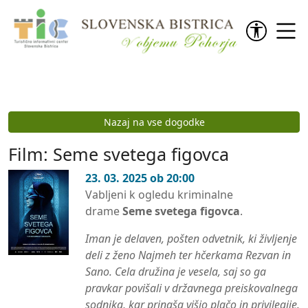
Preskoči na vsebino
Nazaj na vse dogodke
Film: Seme svetega figovca
23. 03. 2025 ob 20:00
Vabljeni k ogledu kriminalne
drame
Seme svetega figovca
.
Iman je delaven, pošten odvetnik, ki življenje
deli z ženo Najmeh ter hčerkama Rezvan in
Sano. Cela družina je vesela, saj so ga
pravkar povišali v državnega preiskovalnega
sodnika, kar prinaša višjo plačo in privilegije.