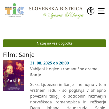
Preskoči na vsebino
Nazaj na vse dogodke
Film: Sanje
31. 08. 2025 ob 20:00
Vabljeni k ogledu romantične drame
Sanje
.
Seks, Ljubezen in Sanje - ne nujno v tem
vrstnem redu - so poglavja v ohlapno
povezani tilogiji o sodobnih razmerjih
norveškega romanopisca in režiserja
Daga Johana Haugeruda. Sanje,