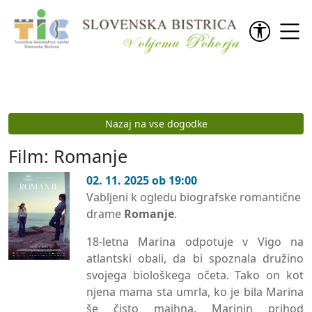
Preskoči na vsebino
Nazaj na vse dogodke
Film: Romanje
02. 11. 2025 ob 19:00
Vabljeni k ogledu biografske romantične
drame
Romanje
.
18-letna Marina odpotuje v Vigo na
atlantski obali, da bi spoznala družino
svojega biološkega očeta. Tako on kot
njena mama sta umrla, ko je bila Marina
še čisto majhna. Marinin prihod