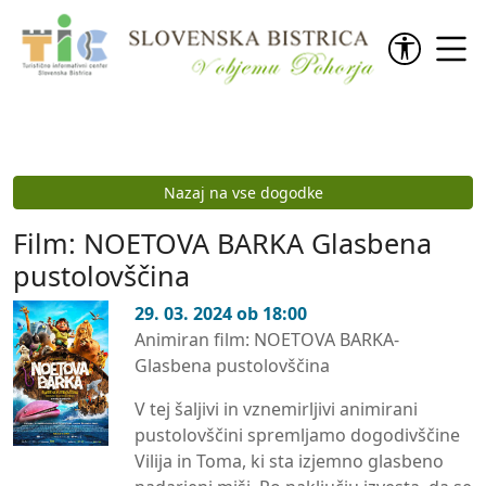
Preskoči na vsebino
Nazaj na vse dogodke
Film: NOETOVA BARKA Glasbena
pustolovščina
29. 03. 2024 ob 18:00
Animiran film: NOETOVA BARKA-
Glasbena pustolovščina
V tej šaljivi in vznemirljivi animirani
pustolovščini spremljamo dogodivščine
Vilija in Toma, ki sta izjemno glasbeno