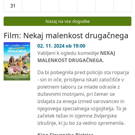
31
Koledar dogodkov
Nazaj na vse dogodke
Film: Nekaj malenkost drugačnega
02. 11. 2024 ob 19:00
Vabljeni k ogledu komedije
NEKAJ
MALENKOST DRUGAČNEGA.
Da bi pobegnila pred policijo sta roparja
- sin in oče, prisiljena iskati zatočišče v
poletnem taboru za mlade odrasle z
duševnimi motnjami, pri čemer se
izdajata za enega izmed varovancev in
njegovega specialnega vzgojitelja. To je
začetek težav in izjemne življenjske
izkušnje, ki ju bo za vedno spremenila.