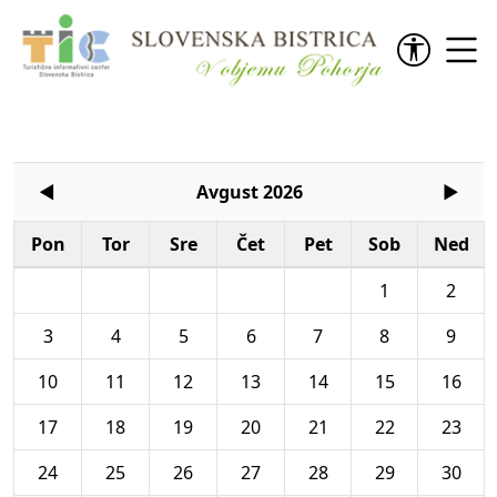
Preskoči na vsebino
◄
Avgust 2026
►
Pon
Tor
Sre
Čet
Pet
Sob
Ned
1
2
3
4
5
6
7
8
9
10
11
12
13
14
15
16
17
18
19
20
21
22
23
24
25
26
27
28
29
30