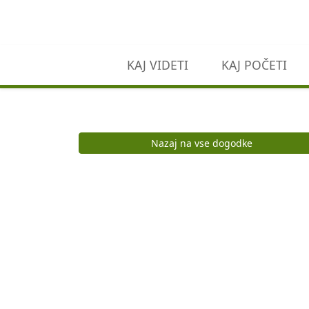
Preskoči na vsebino
KAJ VIDETI
KAJ POČETI
Nazaj na vse dogodke