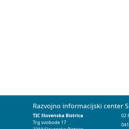
Razvojno informacijski center S
TIC Slovenska Bistrica
02 
Trg svobode 17
041