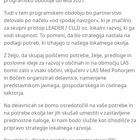
programsko obdobje do leta 2027.
Tudi v tem programskem obdobju bo partnerstvo
delovalo po načelu »od spodaj navzgor«, ki je značilno
za skupni pristop LEADER / CLLD oz. lokalni razvoj, ki ga
vodi skupnost. To pomeni, da bo strategija nastala na
podlagi potreb, ki izhajajo iz našega lokalnega okolja.
Z željo, da skupaj poiščemo potrebe, želje, predloge in
poslovne ideje za razvoj v občinah in na območju LAS
bomo zato v vsaki občini, vključeni v LAS Med Pohorjem
in Bočem organizirali delavnice, namenjene
predstavnikom javnega, gospodarskega in civilnega
sektorja.
Na delavnicah se bomo osredotočili na vaše potrebe in
na potrebe okolja ter jih skušali umestiti v zastavljene
prednostne naloge, ki nam bodo služile kot izhodišče za
pripravo strategije lokalnega razvoja.