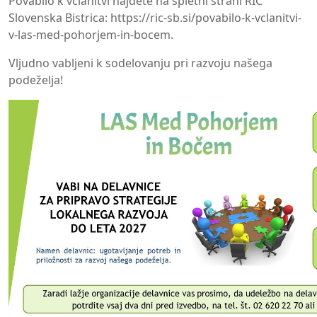
Povabilo k včlanitvi najdete na spletni strani RIC
Slovenska Bistrica:
https://ric-sb.si/povabilo-k-vclanitvi-
v-las-med-pohorjem-in-bocem
.
Vljudno vabljeni k sodelovanju pri razvoju našega
podeželja!