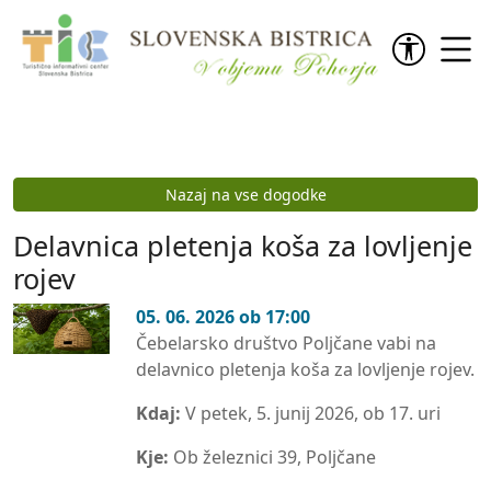
Preskoči na vsebino
Nazaj na vse dogodke
Delavnica pletenja koša za lovljenje
rojev
05. 06. 2026 ob 17:00
Čebelarsko društvo Poljčane vabi na
delavnico pletenja koša za lovljenje rojev.
Kdaj:
V petek, 5. junij 2026, ob 17. uri
Kje:
Ob železnici 39, Poljčane