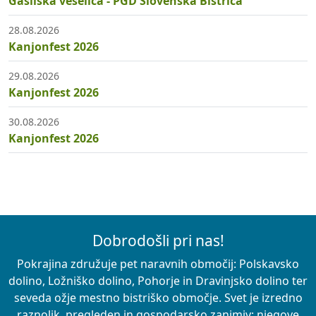
Gasilska veselica - PGD Slovenska Bistrica
28.08.2026
Kanjonfest 2026
29.08.2026
Kanjonfest 2026
30.08.2026
Kanjonfest 2026
Dobrodošli pri nas!
Pokrajina združuje pet naravnih območij: Polskavsko
dolino, Ložniško dolino, Pohorje in Dravinjsko dolino ter
seveda ožje mestno bistriško območje. Svet je izredno
raznolik, pregleden in gospodarsko zanimiv; njegove