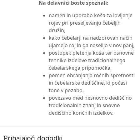
Na delavnici boste spoznali:
namen in uporabo koša za lovljenje
rojev pri preseljevanju čebeljih
družin,
kako čebelarji na nadzorovan način
ujamejo roj in ga naselijo v nov panj,
postopek pletenja koša ter osnovne
tehnike izdelave tradicionalnega
čebelarskega pripomočka,
pomen ohranjanja ročnih spretnosti
in čebelarske dediščine, ki počasi
tone v pozabo,
povezavo med nesnovno dediščino
tradicionalnih znanj in snovno
dediščino končnih izdelkov.
Prihajajoči dogodki