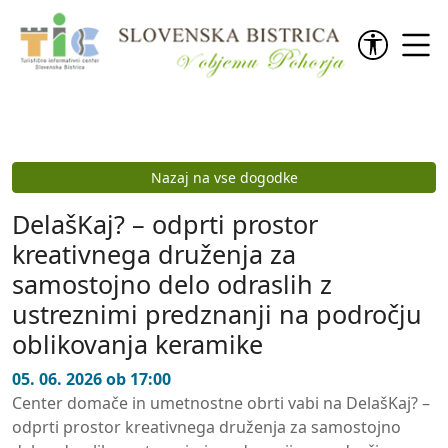
Preskoči na vsebino
Nazaj na vse dogodke
DelašKaj? – odprti prostor
kreativnega druženja za
samostojno delo odraslih z
ustreznimi predznanji na področju
oblikovanja keramike
05. 06. 2026 ob 17:00
Center domače in umetnostne obrti vabi na DelašKaj? –
odprti prostor kreativnega druženja za samostojno