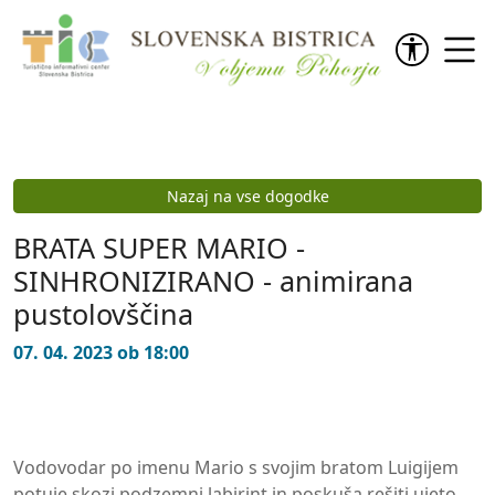
Preskoči na vsebino
Nazaj na vse dogodke
BRATA SUPER MARIO -
SINHRONIZIRANO - animirana
pustolovščina
07. 04. 2023 ob 18:00
Vodovodar po imenu Mario s svojim bratom Luigijem
potuje skozi podzemni labirint in poskuša rešiti ujeto