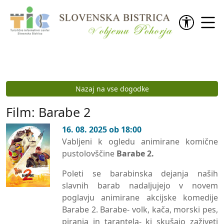
Preskoči na vsebino
Nazaj na vse dogodke
Film: Barabe 2
16. 08. 2025 ob 18:00
Vabljeni k ogledu animirane komične
pustolovščine
Barabe 2.
Poleti se barabinska dejanja naših
slavnih barab nadaljujejo v novem
poglavju animirane akcijske komedije
Barabe 2. Barabe- volk, kača, morski pes,
piranja in tarantela- ki skušajo zaživeti