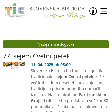
Preskoči na vsebino
Nazaj na vse dogodke
77. sejem Cvetni petek
11. 04. 2025 ob 08:00
Slovenska Bistrica bo tudi letos gostila
tradicionalni
sejem Cvetni petek
, ki že
več kot sedem desetletij povezuje ljudi,
tradicijo in pristno ponudbo domačih
izdelkov. Na stojnicah po
Partizanski in
Grajski ulici
se bo predstavilo več kot 80
ponudnikov s široko paleto kakovostnih