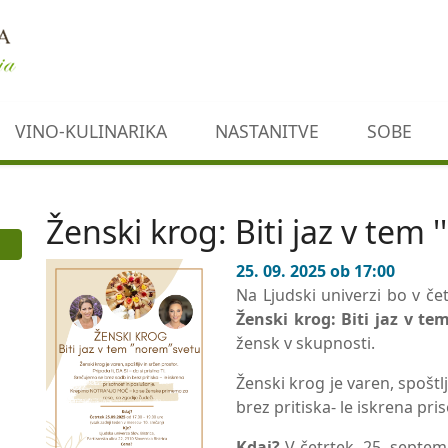
VINO-KULINARIKA
NASTANITVE
SOBE
Ženski krog: Biti jaz v tem 
25. 09. 2025 ob 17:00
Na Ljudski univerzi bo v čet
Ženski krog: Biti jaz v te
žensk v skupnosti.
Ženski krog je varen, spoštlj
brez pritiska- le iskrena pr
Kdaj?
V četrtek, 25. septem