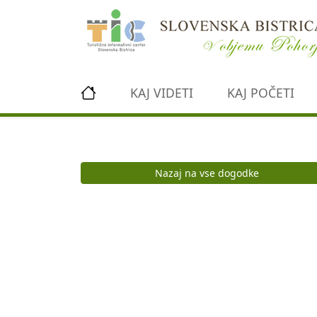
Preskoči na vsebino
KAJ VIDETI
KAJ POČETI
Nazaj na vse dogodke