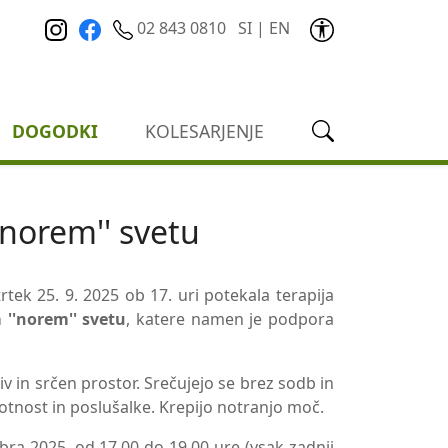
02 843 0810
SI
|
EN
DOGODKI
KOLESARJENJE
''norem'' svetu
rtek 25. 9. 2025 ob 17. uri potekala terapija
m ''norem'' svetu
, katere namen je podpora
iv in srčen prostor. Srečujejo se brez sodb in
isotnost in poslušalke. Krepijo notranjo moč.
bra 2025, od 17.00 do 19.00 ure (vsak zadnji