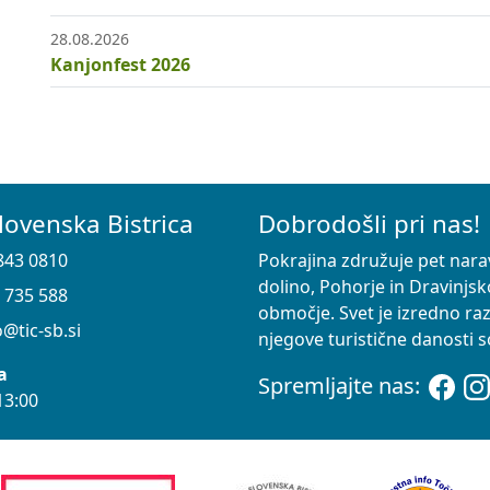
28.08.2026
Kanjonfest 2026
lovenska Bistrica
Dobrodošli pri nas!
843 0810
Pokrajina združuje pet nara
dolino, Pohorje in Dravinjsk
 735 588
območje. Svet je izredno ra
@tic-sb.si
njegove turistične danosti so
a
Spremljajte nas:
13:00