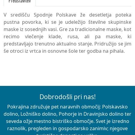
Predstavitev
V središču Spodnje Polskave že desetletja poteka
pustna povorka, ki se je udeležijo številne skupinske
maske iz sosednjih vasi. Gre za tradicionalne maske, kot
recimo vlečenje klade, rusa, ali pa maske, ki
predstavljajo trenutno aktualno stanje. Pridružijo se jim
še otroci iz vrtca in osnovne šole ter godba na pihala.
Dobrodošli pri nas!
Pokrajina združuje pet naravnih območij: Polskavsko
dolino, Ložniško dolino, Pohorje in Dravinjsko dolino ter
seveda ožje mestno bistriško območje. Svet je izredno
raznolik, pregleden in gospodarsko zanimiv; njegove