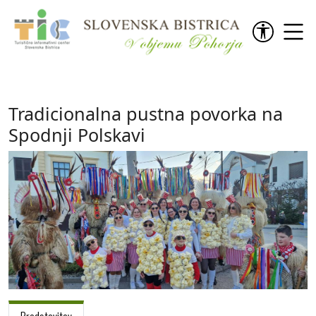
Preskoči na vsebino
Tradicionalna pustna povorka na
Spodnji Polskavi