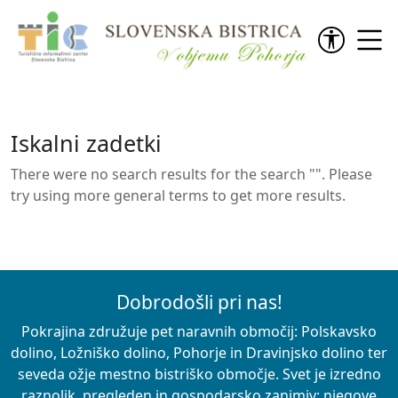
Preskoči na vsebino
Iskalni zadetki
There were no search results for the search "". Please
try using more general terms to get more results.
Dobrodošli pri nas!
Pokrajina združuje pet naravnih območij: Polskavsko
dolino, Ložniško dolino, Pohorje in Dravinjsko dolino ter
seveda ožje mestno bistriško območje. Svet je izredno
raznolik, pregleden in gospodarsko zanimiv; njegove